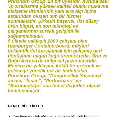
Prinzhorn Group' un bir üyesidir. Avrupa'daki
iş ortaklarına yüksek kaliteli oluklu mukavva
malzeme ürünlerinin yanı sıra alçı levha
astarından oluşan tam bir hizmet
sunmaktadır. Şirketin başarısı, üst düzey
ürün bilgisi, en son teknoloji ve
çalışanlarının sürekli gelişimi ile
sağlanmaktadır.
5 ülkede yaklaşık 2800 çalışanı olan
Hamburger Containerboard, müşteri
beklentilerini karşılamak için gelişmiş geri
dönüşüme uygun kağıt üretmektedir. Orta ve
Doğu Avrupa'da bölgesel pazar lideridir.
Modern bir yaklaşım, köklü bir gelenek ve
geleceğe yönelik net bir hedefi olan
Prinzhorn Group, "Döngüselliği Yaşamayı"
amacı; "İnsan", "Performans" ve
"Sorumluluğu" ana temel değerleri olarak
benimsemiştir.
GENEL NİTELİKLER
Tercihen meslek yüksekokulu veya Meslek liselerinin