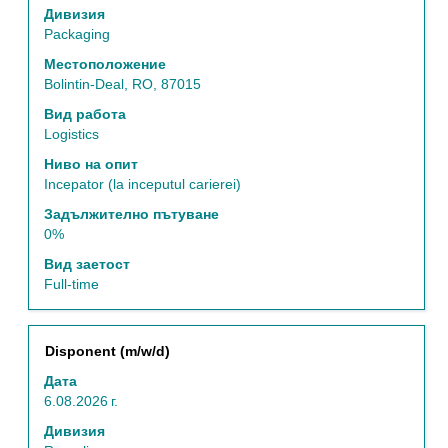
списъка
интервал,
Дивизия
със
за
Packaging
задания.
да
Местоположение
Изберете
прегледате
Bolintin-Deal, RO, 87015
да
пълното
видите
съдържание
Вид работа
пълните
на
Logistics
подробни
информацията
Ниво на опит
данни
за
Incepator (la inceputul carierei)
за
задание.
заданието.
Задължително пътуване
0%
Вид заетост
Full-time
Позиция
Изберете
Disponent (m/w/d)
с
Дата
бутона
6.08.2026 г.
за
интервал,
Дивизия