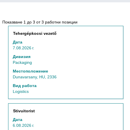
Резултати
Показване 1 до 3 от 3 работни позиции
от
Позиция
Изберете
Tehergépkocsi vezető
търсене
с
за
Дата
бутона
"Logistics".
7.08.2026 г.
за
Показване
интервал,
Дивизия
1
за
Packaging
до
да
3
Местоположение
прегледате
от
Dunavarsany, HU, 2336
пълното
3
съдържание
Вид работа
работни
на
Logistics
позиции
информацията
Използвайте
за
клавиш
задание.
таб,
Позиция
Изберете
Stivuitorist
за
с
Дата
да
бутона
6.08.2026 г.
навигирате
за