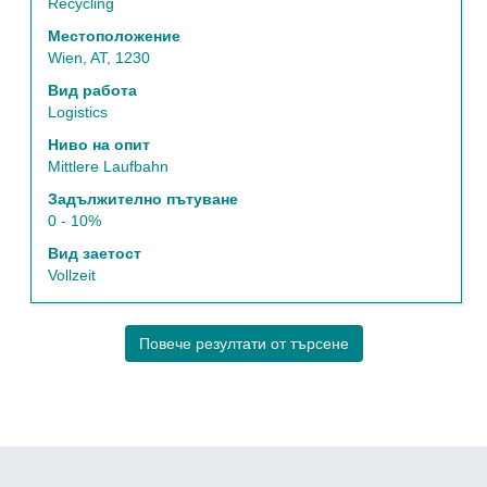
за
Recycling
да
Местоположение
прегледате
Wien, AT, 1230
пълното
съдържание
Вид работа
на
Logistics
информацията
Ниво на опит
за
Mittlere Laufbahn
задание.
Задължително пътуване
0 - 10%
Вид заетост
Vollzeit
Повече резултати от търсене