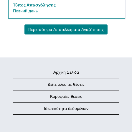
Επιλέξτε
Τύπος Απασχόλησης
να
Повний день
δείτε
όλα
τα
Περισσότερα Αποτελέσματα Αναζήτησης
στοιχεία
της
θέσης
εργασίας.
Αρχική Σελίδα
Δείτε όλες τις θέσεις
Κορυφαίες θέσεις
Ιδιωτικότητα δεδομένων