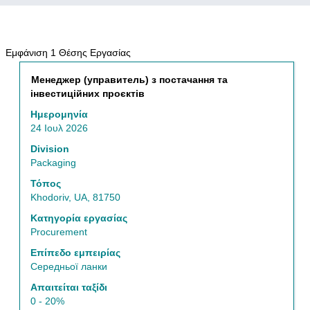
Αναζήτηση
Εμφάνιση 1 Θέσης Εργασίας
αποτελεσμάτων
Τίτλος
Επιλέξτε
Менеджер (управитель) з постачання та
για
μέσω
інвестиційних проєктів
"Procurement".
του
Εμφάνιση
Ημερομηνία
πλήκτρου
1
24 Ιουλ 2026
διαστήματος
Θέσης
να
Division
Εργασίας
δείτε
Packaging
Χρησιμοποιήστε
τα
τον
Τόπος
πλήρη
κωδικό
Khodoriv, UA, 81750
περιεχόμενα
Καρτέλας
των
Κατηγορία εργασίας
για
στοιχείων
Procurement
να
εργασίας.
πλοηγηθείτε
Επίπεδο εμπειρίας
στη
Середньої ланки
Λίστα
Απαιτείται ταξίδι
Θέσεων
0 - 20%
Εργασίας.