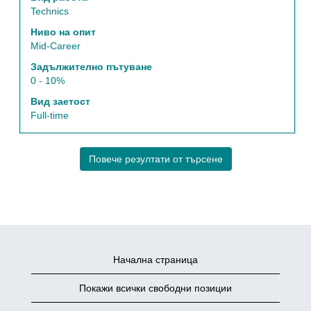
на
Technics
информацията
Ниво на опит
за
Mid-Career
задание.
Задължително пътуване
0 - 10%
Вид заетост
Full-time
Повече резултати от търсене
Начална страница
Покажи всички свободни позиции