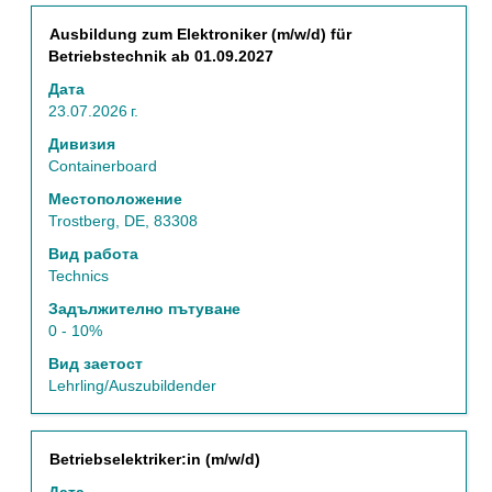
Позиция
Изберете
Ausbildung zum Elektroniker (m/w/d) für
с
Betriebstechnik ab 01.09.2027
бутона
Дата
за
23.07.2026 г.
интервал,
за
Дивизия
да
Containerboard
прегледате
Местоположение
пълното
Trostberg, DE, 83308
съдържание
на
Вид работа
информацията
Technics
за
Задължително пътуване
задание.
0 - 10%
Вид заетост
Lehrling/Auszubildender
Позиция
Изберете
Betriebselektriker:in (m/w/d)
с