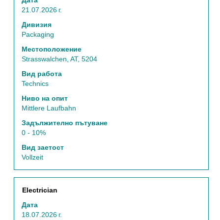
Дата
бутона
21.07.2026 г.
за
интервал,
Дивизия
за
Packaging
да
Местоположение
прегледате
Strasswalchen, AT, 5204
пълното
съдържание
Вид работа
на
Technics
информацията
Ниво на опит
за
Mittlere Laufbahn
задание.
Задължително пътуване
0 - 10%
Вид заетост
Vollzeit
Позиция
Изберете
Electrician
с
Дата
бутона
18.07.2026 г.
за