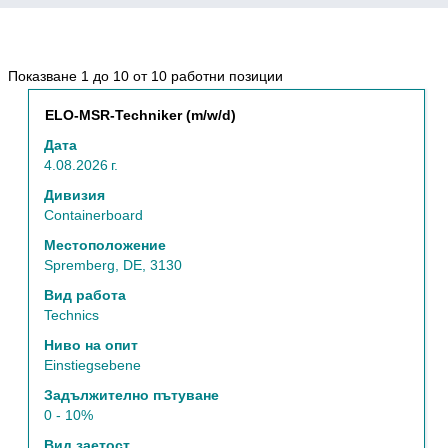
Резултати
Показване 1 до 10 от 10 работни позиции
от
Позиция
Изберете
ELO-MSR-Techniker (m/w/d)
търсене
с
за
Дата
бутона
"Technics".
4.08.2026 г.
за
Показване
интервал,
Дивизия
1
за
Containerboard
до
да
10
Местоположение
прегледате
от
Spremberg, DE, 3130
пълното
10
съдържание
Вид работа
работни
на
Technics
позиции
информацията
Използвайте
Ниво на опит
за
клавиш
Einstiegsebene
задание.
таб,
Задължително пътуване
за
0 - 10%
да
навигирате
Вид заетост