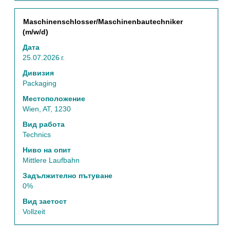
Позиция
Изберете
Maschinenschlosser/Maschinenbautechniker
с
(m/w/d)
бутона
Дата
за
25.07.2026 г.
интервал,
за
Дивизия
да
Packaging
прегледате
Местоположение
пълното
Wien, AT, 1230
съдържание
на
Вид работа
информацията
Technics
за
Ниво на опит
задание.
Mittlere Laufbahn
Задължително пътуване
0%
Вид заетост
Vollzeit