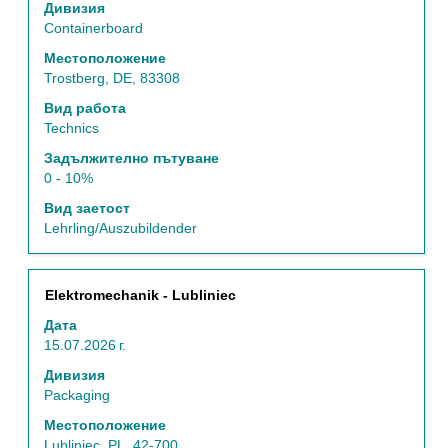
за
Дивизия
да
Containerboard
прегледате
Местоположение
пълното
Trostberg, DE, 83308
съдържание
на
Вид работа
информацията
Technics
за
Задължително пътуване
задание.
0 - 10%
Вид заетост
Lehrling/Auszubildender
Позиция
Изберете
Elektromechanik - Lubliniec
с
Дата
бутона
15.07.2026 г.
за
интервал,
Дивизия
за
Packaging
да
Местоположение
прегледате
Lubliniec, PL, 42-700