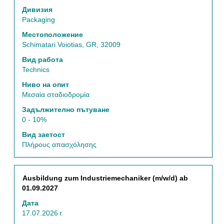
интервал,
Дивизия
за
Packaging
да
Местоположение
прегледате
Schimatari Voiotias, GR, 32009
пълното
съдържание
Вид работа
на
Technics
информацията
Ниво на опит
за
Μεσαία σταδιοδρομία
задание.
Задължително пътуване
0 - 10%
Вид заетост
Πλήρους απασχόλησης
Позиция
Изберете
Ausbildung zum Industriemechaniker (m/w/d) ab
с
01.09.2027
бутона
Дата
за
17.07.2026 г.
интервал,