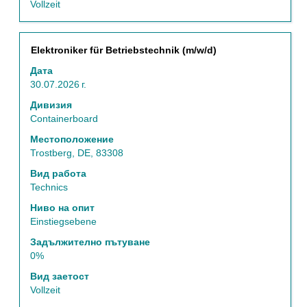
Vollzeit
Позиция
Изберете
Elektroniker für Betriebstechnik (m/w/d)
с
Дата
бутона
30.07.2026 г.
за
интервал,
Дивизия
за
Containerboard
да
Местоположение
прегледате
Trostberg, DE, 83308
пълното
съдържание
Вид работа
на
Technics
информацията
Ниво на опит
за
Einstiegsebene
задание.
Задължително пътуване
0%
Вид заетост
Vollzeit