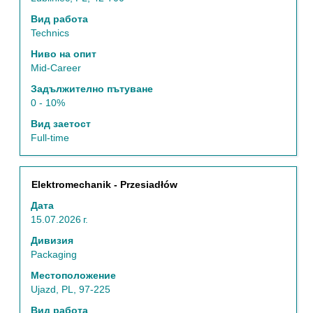
пълното
съдържание
Вид работа
на
Technics
информацията
Ниво на опит
за
Mid-Career
задание.
Задължително пътуване
0 - 10%
Вид заетост
Full-time
Позиция
Изберете
Elektromechanik - Przesiadłów
с
Дата
бутона
15.07.2026 г.
за
интервал,
Дивизия
за
Packaging
да
Местоположение
прегледате
Ujazd, PL, 97-225
пълното
съдържание
Вид работа