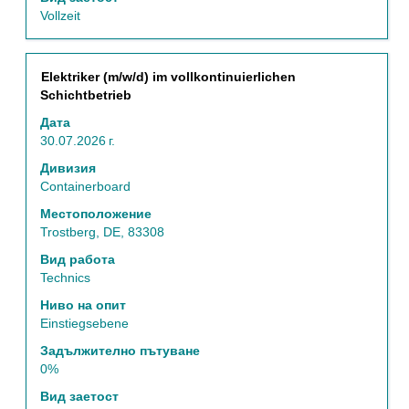
списъка
Vollzeit
със
задания.
Изберете
Позиция
Изберете
Elektriker (m/w/d) im vollkontinuierlichen
да
с
Schichtbetrieb
видите
бутона
пълните
Дата
за
подробни
30.07.2026 г.
интервал,
данни
за
Дивизия
за
да
Containerboard
заданието.
прегледате
Местоположение
пълното
Trostberg, DE, 83308
съдържание
на
Вид работа
информацията
Technics
за
Ниво на опит
задание.
Einstiegsebene
Задължително пътуване
0%
Вид заетост