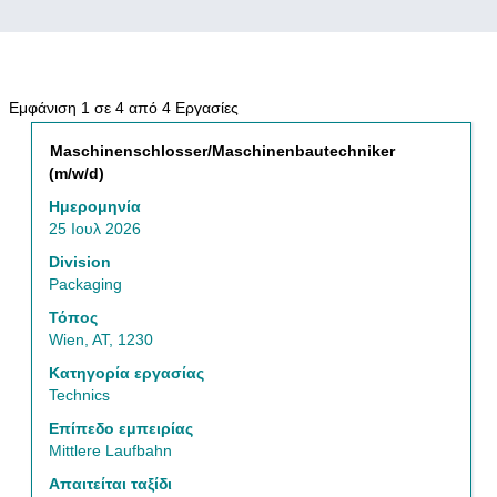
Αναζήτηση
Εμφάνιση 1 σε 4 από 4 Εργασίες
αποτελεσμάτων
Τίτλος
Επιλέξτε
Maschinenschlosser/Maschinenbautechniker
για
μέσω
(m/w/d)
"Αυστρία
του
ΚΑΙ
Ημερομηνία
πλήκτρου
Packaging
25 Ιουλ 2026
διαστήματος
ΚΑΙ
να
Division
Wien,
δείτε
Packaging
AT,
τα
1230".
Τόπος
πλήρη
Εμφάνιση
Wien, AT, 1230
περιεχόμενα
1
των
Κατηγορία εργασίας
σε
στοιχείων
Technics
4
εργασίας.
από
Επίπεδο εμπειρίας
4
Mittlere Laufbahn
Εργασίες
Απαιτείται ταξίδι
Χρησιμοποιήστε