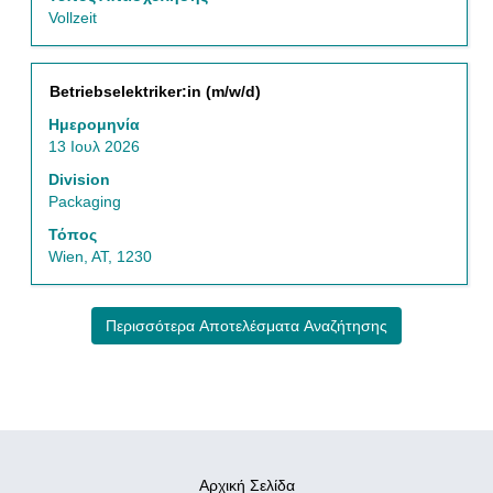
Vollzeit
Τίτλος
Επιλέξτε
Betriebselektriker:in (m/w/d)
μέσω
Ημερομηνία
του
13 Ιουλ 2026
πλήκτρου
διαστήματος
Division
να
Packaging
δείτε
Τόπος
τα
Wien, AT, 1230
πλήρη
περιεχόμενα
των
Περισσότερα Αποτελέσματα Αναζήτησης
στοιχείων
εργασίας.
Αρχική Σελίδα