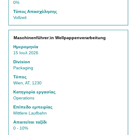
0%
τον
κωδικό
Τύπος Απασχόλησης
Καρτέλας
Vollzeit
για
να
πλοηγηθείτε
Τίτλος
Επιλέξτε
Maschinenführer:in Wellpappenverarbeitung
στη
μέσω
Λίστα
Ημερομηνία
του
Θέσεων
15 Ιουλ 2026
πλήκτρου
Εργασίας.
διαστήματος
Division
Επιλέξτε
να
Packaging
να
δείτε
δείτε
Τόπος
τα
όλα
Wien, AT, 1230
πλήρη
τα
περιεχόμενα
Κατηγορία εργασίας
στοιχεία
των
Operations
της
στοιχείων
θέσης
Επίπεδο εμπειρίας
εργασίας.
εργασίας.
Mittlere Laufbahn
Απαιτείται ταξίδι
0 - 10%