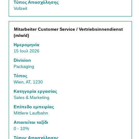
Τύπος Απασχόλησης
Vollzeit
Τίτλος
Επιλέξτε
Mitarbeiter Customer Service / Vertriebsinnendienst
μέσω
(m/w/d)
του
Ημερομηνία
πλήκτρου
15 Ιουλ 2026
διαστήματος
να
Division
δείτε
Packaging
τα
Τόπος
πλήρη
Wien, AT, 1230
περιεχόμενα
των
Κατηγορία εργασίας
στοιχείων
Sales & Marketing
εργασίας.
Επίπεδο εμπειρίας
Mittlere Laufbahn
Απαιτείται ταξίδι
0 - 10%
Τύπος Απασχόλησης