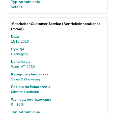
Typ zatrudnienia
Vollzeit
Tytuł
Zaznacz
Mitarbeiter Customer Service / Vertriebsinnendienst
za
(m/w/d)
pomocą
Data
spacji,
15 lip 2026
aby
wyświetlić
Dywizja
pełną
Packaging
treść
Lokalizacja
danych
Wien, AT, 1230
oferty
pracy.
Kategoria stanowiska
Sales & Marketing
Poziom doświadczenia
Mittlere Laufbahn
Wymaga podróżowania
0 - 10%
Typ zatrudnienia