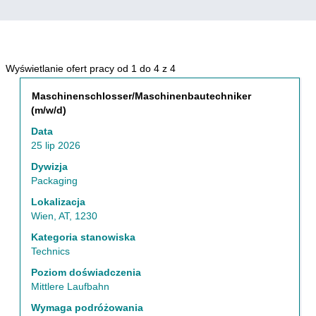
Szukaj
Wyświetlanie ofert pracy od 1 do 4 z 4
wyników
Tytuł
Zaznacz
Maschinenschlosser/Maschinenbautechniker
dla
za
(m/w/d)
"Austria
pomocą
ORAZ
Data
spacji,
Packaging
25 lip 2026
aby
ORAZ
wyświetlić
Dywizja
Wien,
pełną
Packaging
AT,
treść
1230".
Lokalizacja
danych
Wyświetlanie
Wien, AT, 1230
oferty
ofert
pracy.
Kategoria stanowiska
pracy
Technics
od
1
Poziom doświadczenia
do
Mittlere Laufbahn
4
Wymaga podróżowania
z