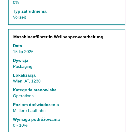
0%
4
Użyj
Typ zatrudnienia
klawisza
Vollzeit
Tab,
aby
nawigować
Tytuł
Zaznacz
Maschinenführer:in Wellpappenverarbeitung
po
za
liście
Data
pomocą
ofert
15 lip 2026
spacji,
pracy.
aby
Dywizja
Wybierz,
wyświetlić
Packaging
aby
pełną
wyświetlić
Lokalizacja
treść
pełne
Wien, AT, 1230
danych
szczegóły
oferty
Kategoria stanowiska
oferty
pracy.
Operations
pracy.
Poziom doświadczenia
Mittlere Laufbahn
Wymaga podróżowania
0 - 10%