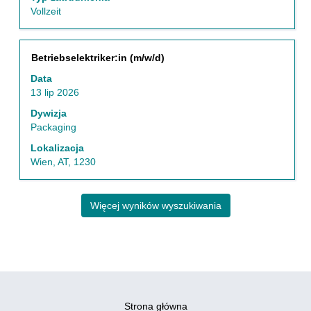
Vollzeit
Tytuł
Zaznacz
Betriebselektriker:in (m/w/d)
za
Data
pomocą
13 lip 2026
spacji,
aby
Dywizja
wyświetlić
Packaging
pełną
Lokalizacja
treść
Wien, AT, 1230
danych
oferty
pracy.
Więcej wyników wyszukiwania
Strona główna