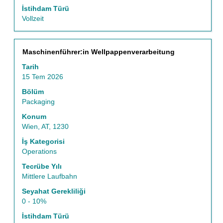
Tab
İstihdam Türü
tuşunu
Vollzeit
kullanın.
İşin
tüm
Başlık
İş
Maschinenführer:in Wellpappenverarbeitung
ayrıntılarını
bilgilerinin
görüntülemek
Tarih
tam
için
15 Tem 2026
içeriğini
seçin.
görüntülemek
Bölüm
için
Packaging
boşluk
Konum
tuşu
Wien, AT, 1230
ile
seçin.
İş Kategorisi
Operations
Tecrübe Yılı
Mittlere Laufbahn
Seyahat Gerekliliği
0 - 10%
İstihdam Türü