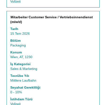
Vollzeit
Başlık
İş
Mitarbeiter Customer Service / Vertriebsinnendienst
bilgilerinin
(m/w/d)
tam
Tarih
içeriğini
15 Tem 2026
görüntülemek
için
Bölüm
boşluk
Packaging
tuşu
Konum
ile
Wien, AT, 1230
seçin.
İş Kategorisi
Sales & Marketing
Tecrübe Yılı
Mittlere Laufbahn
Seyahat Gerekliliği
0 - 10%
İstihdam Türü
Vollzeit