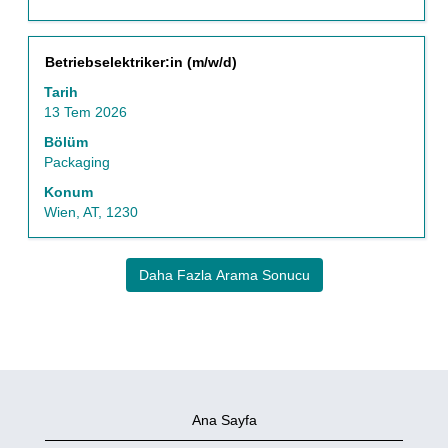
Başlık
İş
Betriebselektriker:in (m/w/d)
bilgilerinin
Tarih
tam
13 Tem 2026
içeriğini
görüntülemek
Bölüm
için
Packaging
boşluk
Konum
tuşu
Wien, AT, 1230
ile
seçin.
Daha Fazla Arama Sonucu
Ana Sayfa