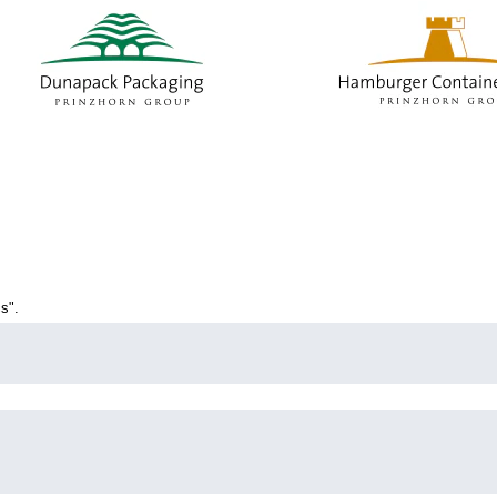
(настояща
страница)
s".