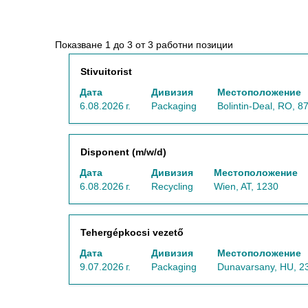
Резултати
Показване 1 до 3 от 3 работни позиции
от
Позиция
Изберете
Stivuitorist
търсене
с
за
Дата
Дивизия
Местоположение
бутона
"Logistics".
6.08.2026 г.
Packaging
Bolintin-Deal, RO, 8
за
Показване
интервал,
1
за
до
Позиция
Изберете
Disponent (m/w/d)
да
3
с
прегледате
от
Дата
Дивизия
Местоположение
бутона
пълното
3
6.08.2026 г.
Recycling
Wien, AT, 1230
за
съдържание
работни
интервал,
на
позиции
за
информацията
Използвайте
Позиция
Изберете
Tehergépkocsi vezető
да
за
клавиш
с
прегледате
задание.
таб,
Дата
Дивизия
Местоположение
бутона
пълното
за
9.07.2026 г.
Packaging
Dunavarsany, HU, 2
за
съдържание
да
интервал,
на
навигирате
за
информацията
списъка