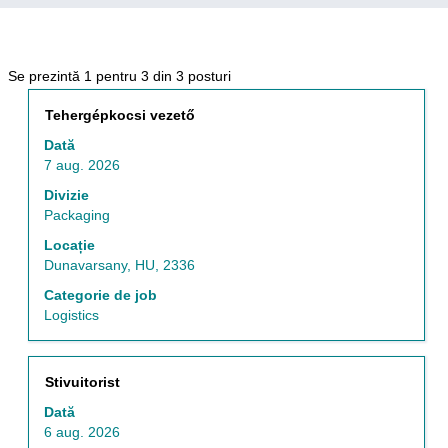
Rezultatele
Se prezintă 1 pentru 3 din 3 posturi
căutării
Titlu
Selectați
Tehergépkocsi vezető
pentru
cu
"Logistics".
Dată
tasta
Se
7 aug. 2026
spațiu
prezintă
pentru
Divizie
1
a
Packaging
pentru
vizualiza
3
Locație
întregul
din
Dunavarsany, HU, 2336
conținut
3
al
Categorie de job
posturi
informațiilor
Logistics
Utilizați
despre
cheia
post.
de
filă
Titlu
Selectați
Stivuitorist
pentru
cu
Dată
a
tasta
6 aug. 2026
naviga
spațiu