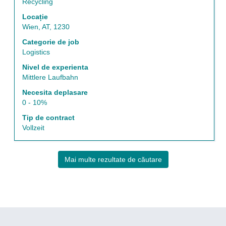
a
Recycling
vizualiza
Locație
întregul
Wien, AT, 1230
conținut
al
Categorie de job
informațiilor
Logistics
despre
Nivel de experienta
post.
Mittlere Laufbahn
Necesita deplasare
0 - 10%
Tip de contract
Vollzeit
Mai multe rezultate de căutare