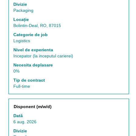
la
pentru
Divizie
Listă
a
Packaging
de
vizualiza
Locație
posturi.
întregul
Bolintin-Deal, RO, 87015
Selectați
conținut
vizualizarea
al
Categorie de job
tuturor
informațiilor
Logistics
detaliilor
despre
Nivel de experienta
unui
post.
Incepator (la inceputul carierei)
post.
Necesita deplasare
0%
Tip de contract
Full-time
Titlu
Selectați
Disponent (m/w/d)
cu
Dată
tasta
6 aug. 2026
spațiu
pentru
Divizie