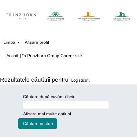
Limbă
Afișare profil
(pagina
Acasă
|
în Prinzhorn Group Career site
curentă)
Rezultatele căutării pentru
"Logistics".
Căutare după cuvânt-cheie
Afișare mai multe opțiuni