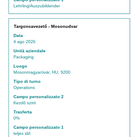
nell'elenco
Lehrling/Auszubildender
lavori.
Seleziona
per
Titolo
Effettuare
Targoncavezető - Mosonudvar
visualizzare
una
i
Data
selezione
dettagli
4 ago 2026
con
completi
la
Unità aziendale
del
barra
Packaging
lavoro.
spaziatrice
Luogo
per
Mosonmagyaróvár, HU, 9200
visualizzare
i
Tipo di turno
contenuti
Operations
integrali
Campo personalizzato 2
delle
Kezdő szint
informazioni
lavoro.
Trasferta
0%
Campo personalizzato 1
teljes idő