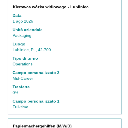
Titolo
Effettuare
Kierowca wózka widłowego - Lubliniec
una
Data
selezione
1 ago 2026
con
la
Unità aziendale
barra
Packaging
spaziatrice
Luogo
per
Lubliniec, PL, 42-700
visualizzare
i
Tipo di turno
contenuti
Operations
integrali
Campo personalizzato 2
delle
Mid-Career
informazioni
lavoro.
Trasferta
0%
Campo personalizzato 1
Full-time
Titolo
Effettuare
Papiermachergehilfen (M/W/D)