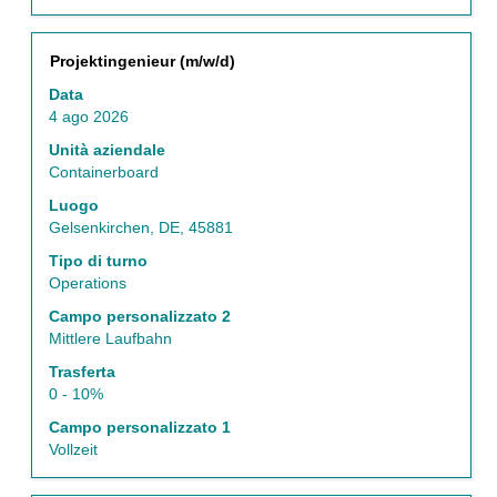
Titolo
Effettuare
Projektingenieur (m/w/d)
una
Data
selezione
4 ago 2026
con
la
Unità aziendale
barra
Containerboard
spaziatrice
Luogo
per
Gelsenkirchen, DE, 45881
visualizzare
i
Tipo di turno
contenuti
Operations
integrali
Campo personalizzato 2
delle
Mittlere Laufbahn
informazioni
lavoro.
Trasferta
0 - 10%
Campo personalizzato 1
Vollzeit