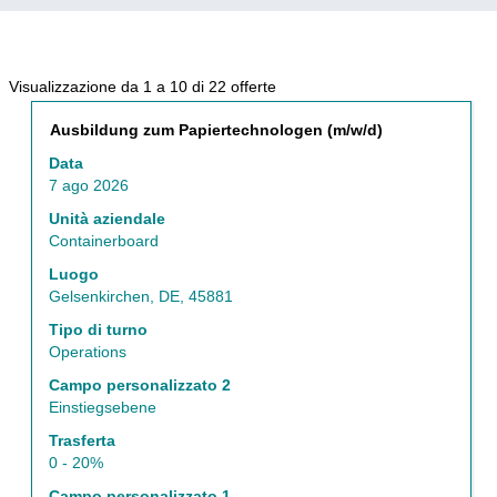
Risultati
Visualizzazione da 1 a 10 di 22 offerte
di
Titolo
Effettuare
Ausbildung zum Papiertechnologen (m/w/d)
ricerca
una
per
Data
selezione
"Operations".
7 ago 2026
con
Visualizzazione
la
Unità aziendale
da
barra
Containerboard
1
spaziatrice
a
Luogo
per
10
Gelsenkirchen, DE, 45881
visualizzare
di
i
Tipo di turno
22
contenuti
Operations
offerte
integrali
Utilizza
Campo personalizzato 2
delle
il
Einstiegsebene
informazioni
tasto
lavoro.
Trasferta
Tab
0 - 20%
per
navigare
Campo personalizzato 1