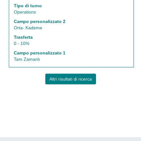
i
Tipo di turno
contenuti
Operations
integrali
Campo personalizzato 2
delle
Orta- Kademe
informazioni
lavoro.
Trasferta
0 - 10%
Campo personalizzato 1
Tam Zamanlı
Altri risultati di ricerca