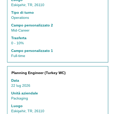
per
Eskişehir, TR, 26110
visualizzare
i
Tipo di turno
contenuti
Operations
integrali
Campo personalizzato 2
delle
Mid-Career
informazioni
lavoro.
Trasferta
0 - 10%
Campo personalizzato 1
Full-time
Titolo
Effettuare
Planning Engineer (Turkey WC)
una
Data
selezione
22 lug 2026
con
la
Unità aziendale
barra
Packaging
spaziatrice
Luogo
per
Eskişehir, TR, 26110
visualizzare