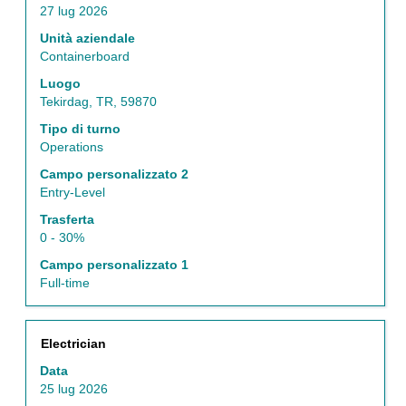
selezione
27 lug 2026
con
la
Unità aziendale
barra
Containerboard
spaziatrice
Luogo
per
Tekirdag, TR, 59870
visualizzare
i
Tipo di turno
contenuti
Operations
integrali
Campo personalizzato 2
delle
Entry-Level
informazioni
lavoro.
Trasferta
0 - 30%
Campo personalizzato 1
Full-time
Titolo
Effettuare
Electrician
una
Data
selezione
25 lug 2026
con