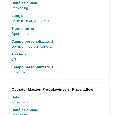
la
Unità aziendale
barra
Packaging
spaziatrice
Luogo
per
Bolintin-Deal, RO, 87015
visualizzare
i
Tipo di turno
contenuti
Operations
integrali
Campo personalizzato 2
delle
De nivel mediu in cariera
informazioni
lavoro.
Trasferta
0%
Campo personalizzato 1
Full-time
Titolo
Effettuare
Operator Maszyn Produkcyjnych - Przesiadłów
una
Data
selezione
24 lug 2026
con
la
Unità aziendale
barra