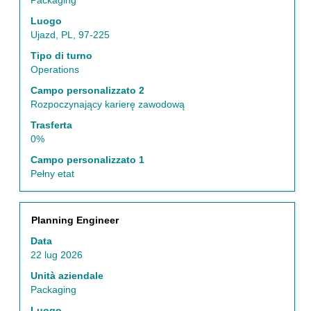
Packaging
spaziatrice
Luogo
per
Ujazd, PL, 97-225
visualizzare
i
Tipo di turno
contenuti
Operations
integrali
Campo personalizzato 2
delle
Rozpoczynający karierę zawodową
informazioni
lavoro.
Trasferta
0%
Campo personalizzato 1
Pełny etat
Titolo
Effettuare
Planning Engineer
una
Data
selezione
22 lug 2026
con
la
Unità aziendale
barra
Packaging
spaziatrice
Luogo