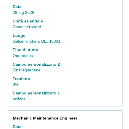
una
Data
selezione
28 lug 2026
con
la
Unità aziendale
barra
Containerboard
spaziatrice
Luogo
per
Gelsenkirchen, DE, 45881
visualizzare
i
Tipo di turno
contenuti
Operations
integrali
Campo personalizzato 2
delle
Einstiegsebene
informazioni
lavoro.
Trasferta
0%
Campo personalizzato 1
Vollzeit
Titolo
Effettuare
Mechanic Maintenance Engineer
una
Data