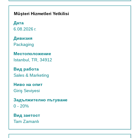
Позиция
Изберете
Müşteri Hizmetleri Yetkilisi
с
Дата
бутона
6.08.2026 г.
за
интервал,
Дивизия
за
Packaging
да
Местоположение
прегледате
Istanbul, TR, 34912
пълното
съдържание
Вид работа
на
Sales & Marketing
информацията
Ниво на опит
за
Giriş Seviyesi
задание.
Задължително пътуване
0 - 20%
Вид заетост
Tam Zamanlı