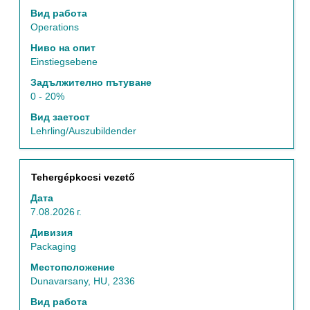
съдържание
Вид работа
5
на
Operations
от
информацията
5
Ниво на опит
за
работни
Einstiegsebene
задание.
позиции
Задължително пътуване
Използвайте
0 - 20%
клавиш
таб,
Вид заетост
за
Lehrling/Auszubildender
да
навигирате
списъка
Позиция
Изберете
Tehergépkocsi vezető
със
с
задания.
Дата
бутона
Изберете
7.08.2026 г.
за
да
интервал,
Дивизия
видите
за
Packaging
пълните
да
подробни
Местоположение
прегледате
данни
Dunavarsany, HU, 2336
пълното
за
съдържание
Вид работа
заданието.