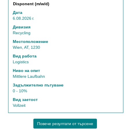
Позиция
Изберете
Disponent (m/w/d)
с
Дата
бутона
6.08.2026 г.
за
интервал,
Дивизия
за
Recycling
да
Местоположение
прегледате
Wien, AT, 1230
пълното
съдържание
Вид работа
на
Logistics
информацията
Ниво на опит
за
Mittlere Laufbahn
задание.
Задължително пътуване
0 - 10%
Вид заетост
Vollzeit
Повече резултати от търсене