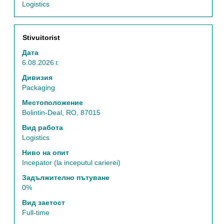
на
Logistics
информацията
за
задание.
Позиция
Изберете
Stivuitorist
с
Дата
бутона
6.08.2026 г.
за
интервал,
Дивизия
за
Packaging
да
Местоположение
прегледате
Bolintin-Deal, RO, 87015
пълното
съдържание
Вид работа
на
Logistics
информацията
Ниво на опит
за
Incepator (la inceputul carierei)
задание.
Задължително пътуване
0%
Вид заетост
Full-time