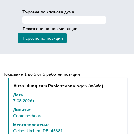
Търсене по ключова дума
Показване на повече опции
Резултати
Показване 1 до 5 от 5 работни позиции
от
Позиция
Изберете
Ausbildung zum Papiertechnologen (m/w/d)
търсене
с
за
Дата
бутона
"Quality
7.08.2026 г.
за
Control
интервал,
Дивизия
/
за
Containerboard
R&D".
да
Показване
Местоположение
прегледате
1
Gelsenkirchen, DE, 45881
пълното
до