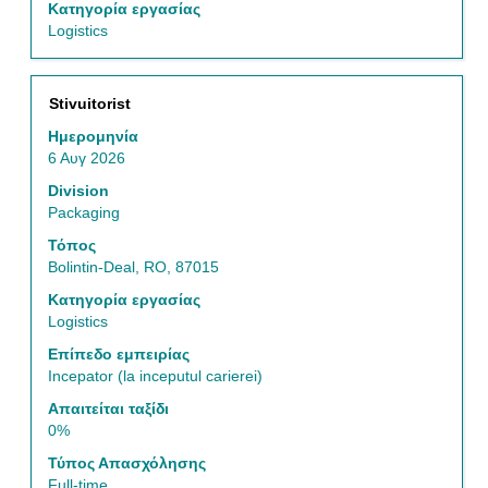
περιεχόμενα
Κατηγορία εργασίας
των
Logistics
στοιχείων
εργασίας.
Τίτλος
Επιλέξτε
Stivuitorist
μέσω
Ημερομηνία
του
6 Αυγ 2026
πλήκτρου
διαστήματος
Division
να
Packaging
δείτε
Τόπος
τα
Bolintin-Deal, RO, 87015
πλήρη
περιεχόμενα
Κατηγορία εργασίας
των
Logistics
στοιχείων
Επίπεδο εμπειρίας
εργασίας.
Incepator (la inceputul carierei)
Απαιτείται ταξίδι
0%
Τύπος Απασχόλησης
Full-time