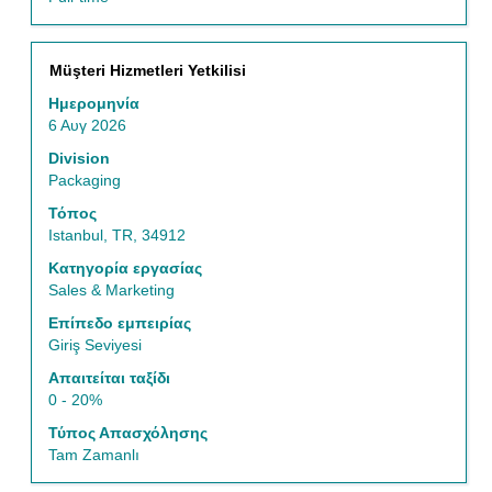
Τίτλος
Επιλέξτε
Müşteri Hizmetleri Yetkilisi
μέσω
Ημερομηνία
του
6 Αυγ 2026
πλήκτρου
διαστήματος
Division
να
Packaging
δείτε
Τόπος
τα
Istanbul, TR, 34912
πλήρη
περιεχόμενα
Κατηγορία εργασίας
των
Sales & Marketing
στοιχείων
Επίπεδο εμπειρίας
εργασίας.
Giriş Seviyesi
Απαιτείται ταξίδι
0 - 20%
Τύπος Απασχόλησης
Tam Zamanlı