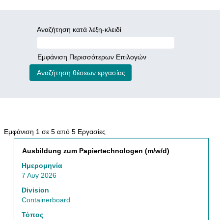
Αναζήτηση κατά λέξη-κλειδί
Εμφάνιση Περισσότερων Επιλογών
Αναζήτηση
Εμφάνιση 1 σε 5 από 5 Εργασίες
αποτελεσμάτων
Τίτλος
Επιλέξτε
Ausbildung zum Papiertechnologen (m/w/d)
για
μέσω
"Tehnics".
Ημερομηνία
του
Εμφάνιση
7 Αυγ 2026
πλήκτρου
1
διαστήματος
Division
σε
να
Containerboard
5
δείτε
από
Τόπος
τα
5