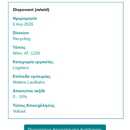
Τίτλος
Επιλέξτε
Disponent (m/w/d)
μέσω
Ημερομηνία
του
6 Αυγ 2026
πλήκτρου
διαστήματος
Division
να
Recycling
δείτε
Τόπος
τα
Wien, AT, 1230
πλήρη
περιεχόμενα
Κατηγορία εργασίας
των
Logistics
στοιχείων
Επίπεδο εμπειρίας
εργασίας.
Mittlere Laufbahn
Απαιτείται ταξίδι
0 - 10%
Τύπος Απασχόλησης
Vollzeit
Περισσότερα Αποτελέσματα Αναζήτησης