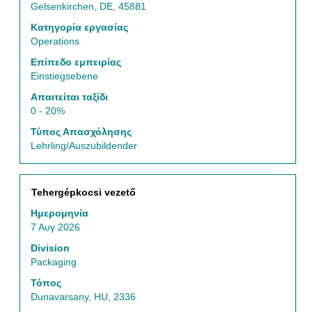
Gelsenkirchen, DE, 45881
πλήρη
Εργασίες
περιεχόμενα
Κατηγορία εργασίας
Χρησιμοποιήστε
των
Operations
τον
στοιχείων
κωδικό
Επίπεδο εμπειρίας
εργασίας.
Καρτέλας
Einstiegsebene
για
Απαιτείται ταξίδι
να
0 - 20%
πλοηγηθείτε
στη
Τύπος Απασχόλησης
Λίστα
Lehrling/Auszubildender
Θέσεων
Εργασίας.
Επιλέξτε
Τίτλος
Επιλέξτε
Tehergépkocsi vezető
να
μέσω
δείτε
Ημερομηνία
του
όλα
7 Αυγ 2026
πλήκτρου
τα
διαστήματος
Division
στοιχεία
να
Packaging
της
δείτε
θέσης
Τόπος
τα
εργασίας.
Dunavarsany, HU, 2336
πλήρη