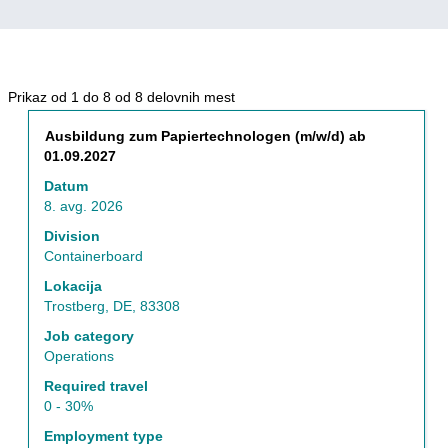
Rezultati
Prikaz od 1 do 8 od 8 delovnih mest
iskanja
Naziv
Izberite
Ausbildung zum Papiertechnologen (m/w/d) ab
za
s
01.09.2027
"Nemčija
preslednico,
IN
Datum
da
Containerboard
8. avg. 2026
vidite
IN
celotno
Division
Trostberg,
vsebino
Containerboard
DE,
podatkov
83308".
Lokacija
o
Prikaz
Trostberg, DE, 83308
delovnem
od
mestu.
Job category
1
Operations
do
8
Required travel
od
0 - 30%
8
Employment type
delovnih