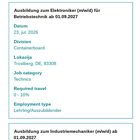
Naziv
Izberite
Ausbildung zum Elektroniker (m/w/d) für
s
Betriebstechnik ab 01.09.2027
preslednico,
Datum
da
23. jul. 2026
vidite
celotno
Division
vsebino
Containerboard
podatkov
Lokacija
o
Trostberg, DE, 83308
delovnem
mestu.
Job category
Technics
Required travel
0 - 10%
Employment type
Lehrling/Auszubildender
Naziv
Izberite
Ausbildung zum Industriemechaniker (m/w/d) ab
s
01.09.2027