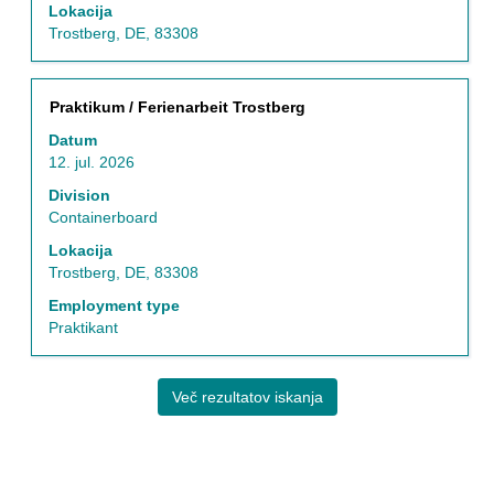
Lokacija
podatkov
Trostberg, DE, 83308
o
delovnem
mestu.
Naziv
Izberite
Praktikum / Ferienarbeit Trostberg
s
Datum
preslednico,
12. jul. 2026
da
vidite
Division
celotno
Containerboard
vsebino
Lokacija
podatkov
Trostberg, DE, 83308
o
delovnem
Employment type
mestu.
Praktikant
Več rezultatov iskanja