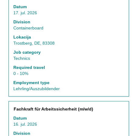
preslednico,
Datum
da
17. jul. 2026
vidite
celotno
Division
vsebino
Containerboard
podatkov
Lokacija
o
Trostberg, DE, 83308
delovnem
mestu.
Job category
Technics
Required travel
0 - 10%
Employment type
Lehrling/Auszubildender
Naziv
Izberite
Fachkraft für Arbeitssicherheit (m/w/d)
s
Datum
preslednico,
16. jul. 2026
da
vidite
Division