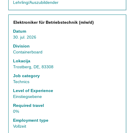
Lehrling/Auszubildender
mest
Uporabite
tabulatorko
za
Naziv
Izberite
Elektroniker für Betriebstechnik (m/w/d)
krmarjenje
s
Datum
do
preslednico,
30. jul. 2026
seznama
da
delovnih
vidite
Division
mest.
celotno
Containerboard
Izberite
vsebino
Lokacija
pregled
podatkov
Trostberg, DE, 83308
vseh
o
podrobnosti
delovnem
Job category
delovnega
mestu.
Technics
mesta.
Level of Experience
Einstiegsebene
Required travel
0%
Employment type
Vollzeit