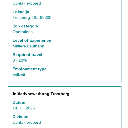
celotno
Containerboard
vsebino
Lokacija
podatkov
Trostberg, DE, 83308
o
delovnem
Job category
mestu.
Operations
Level of Experience
Mittlere Laufbahn
Required travel
0 - 10%
Employment type
Vollzeit
Naziv
Izberite
Initiativbewerbung Trostberg
s
Datum
preslednico,
14. jul. 2026
da
vidite
Division
celotno
Containerboard
vsebino