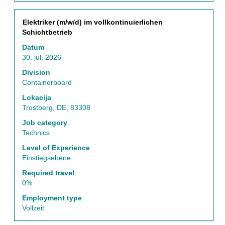
Naziv
Izberite
Elektriker (m/w/d) im vollkontinuierlichen
s
Schichtbetrieb
preslednico,
Datum
da
30. jul. 2026
vidite
celotno
Division
vsebino
Containerboard
podatkov
Lokacija
o
Trostberg, DE, 83308
delovnem
mestu.
Job category
Technics
Level of Experience
Einstiegsebene
Required travel
0%
Employment type
Vollzeit