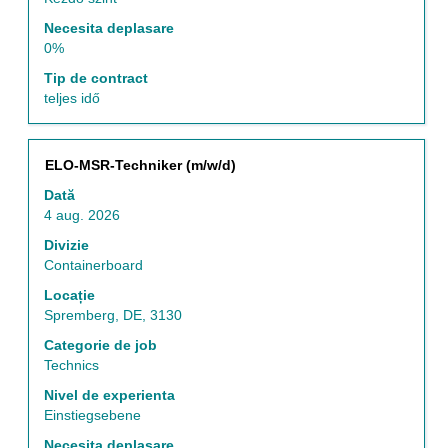
Necesita deplasare
0%
Tip de contract
teljes idő
Titlu
Selectați
ELO-MSR-Techniker (m/w/d)
cu
Dată
tasta
4 aug. 2026
spațiu
pentru
Divizie
a
Containerboard
vizualiza
Locație
întregul
Spremberg, DE, 3130
conținut
al
Categorie de job
informațiilor
Technics
despre
Nivel de experienta
post.
Einstiegsebene
Necesita deplasare