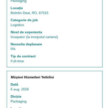
a
Packaging
vizualiza
Locație
întregul
Bolintin-Deal, RO, 87015
conținut
al
Categorie de job
informațiilor
Logistics
despre
Nivel de experienta
post.
Incepator (la inceputul carierei)
Necesita deplasare
0%
Tip de contract
Full-time
Titlu
Selectați
Müşteri Hizmetleri Yetkilisi
cu
Dată
tasta
6 aug. 2026
spațiu
pentru
Divizie
a
Packaging
vizualiza