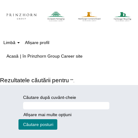
Limbă
Afișare profil
(pagina
Acasă
|
în Prinzhorn Group Career site
curentă)
Rezultatele căutării pentru
"".
Căutare după cuvânt-cheie
Afișare mai multe opțiuni