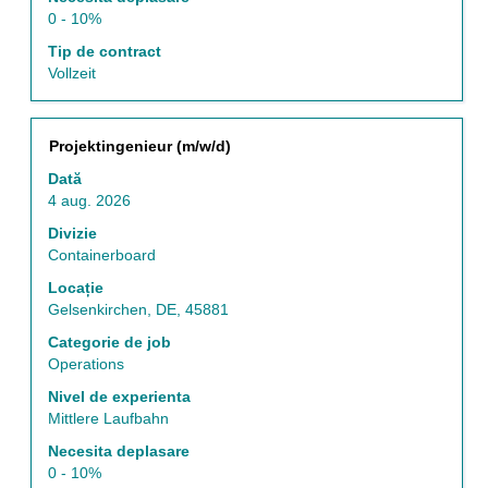
0 - 10%
Tip de contract
Vollzeit
Titlu
Selectați
Projektingenieur (m/w/d)
cu
Dată
tasta
4 aug. 2026
spațiu
pentru
Divizie
a
Containerboard
vizualiza
Locație
întregul
Gelsenkirchen, DE, 45881
conținut
al
Categorie de job
informațiilor
Operations
despre
Nivel de experienta
post.
Mittlere Laufbahn
Necesita deplasare
0 - 10%