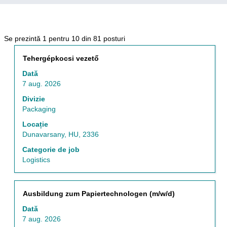
Rezultatele
Se prezintă 1 pentru 10 din 81 posturi
căutării
Titlu
Selectați
Tehergépkocsi vezető
pentru
cu
"".
Dată
tasta
Se
7 aug. 2026
spațiu
prezintă
pentru
Divizie
1
a
Packaging
pentru
vizualiza
10
Locație
întregul
din
Dunavarsany, HU, 2336
conținut
81
al
Categorie de job
posturi
informațiilor
Logistics
Utilizați
despre
cheia
post.
de
filă
Titlu
Selectați
Ausbildung zum Papiertechnologen (m/w/d)
pentru
cu
Dată
a
tasta
7 aug. 2026
naviga
spațiu