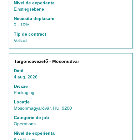
Nivel de experienta
post.
Einstiegsebene
Necesita deplasare
0 - 10%
Tip de contract
Vollzeit
Titlu
Selectați
Targoncavezető - Mosonudvar
cu
Dată
tasta
4 aug. 2026
spațiu
pentru
Divizie
a
Packaging
vizualiza
Locație
întregul
Mosonmagyaróvár, HU, 9200
conținut
al
Categorie de job
informațiilor
Operations
despre
Nivel de experienta
post.
Kezdő szint