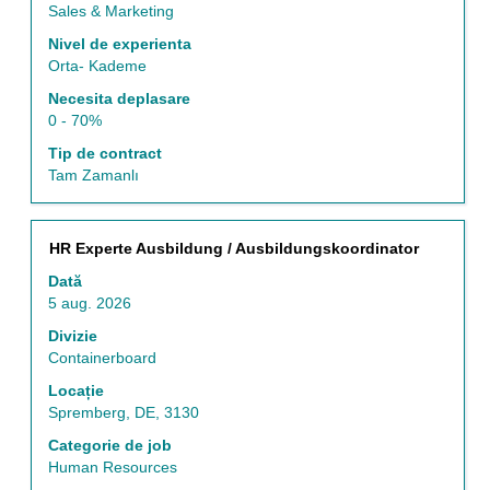
informațiilor
Sales & Marketing
despre
Nivel de experienta
post.
Orta- Kademe
Necesita deplasare
0 - 70%
Tip de contract
Tam Zamanlı
Titlu
Selectați
HR Experte Ausbildung / Ausbildungskoordinator
cu
Dată
tasta
5 aug. 2026
spațiu
pentru
Divizie
a
Containerboard
vizualiza
Locație
întregul
Spremberg, DE, 3130
conținut
al
Categorie de job
informațiilor
Human Resources
despre