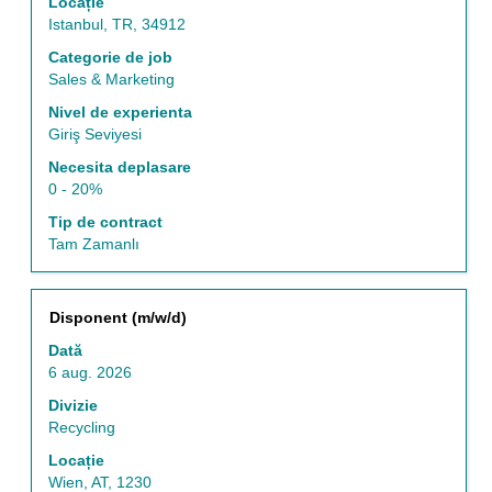
Locație
întregul
Istanbul, TR, 34912
conținut
al
Categorie de job
informațiilor
Sales & Marketing
despre
Nivel de experienta
post.
Giriş Seviyesi
Necesita deplasare
0 - 20%
Tip de contract
Tam Zamanlı
Titlu
Selectați
Disponent (m/w/d)
cu
Dată
tasta
6 aug. 2026
spațiu
pentru
Divizie
a
Recycling
vizualiza
Locație
întregul
Wien, AT, 1230