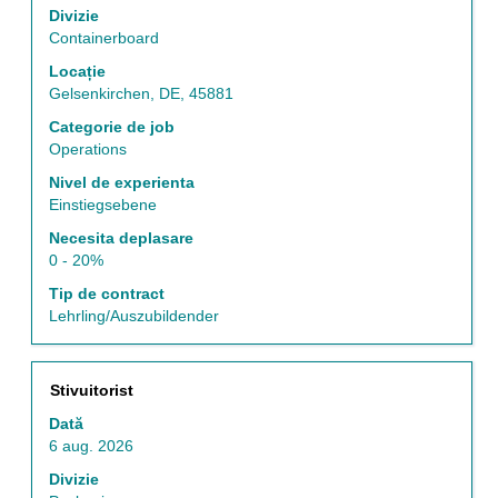
la
pentru
Divizie
Listă
a
Containerboard
de
vizualiza
Locație
posturi.
întregul
Gelsenkirchen, DE, 45881
Selectați
conținut
vizualizarea
al
Categorie de job
tuturor
informațiilor
Operations
detaliilor
despre
Nivel de experienta
unui
post.
Einstiegsebene
post.
Necesita deplasare
0 - 20%
Tip de contract
Lehrling/Auszubildender
Titlu
Selectați
Stivuitorist
cu
Dată
tasta
6 aug. 2026
spațiu
pentru
Divizie