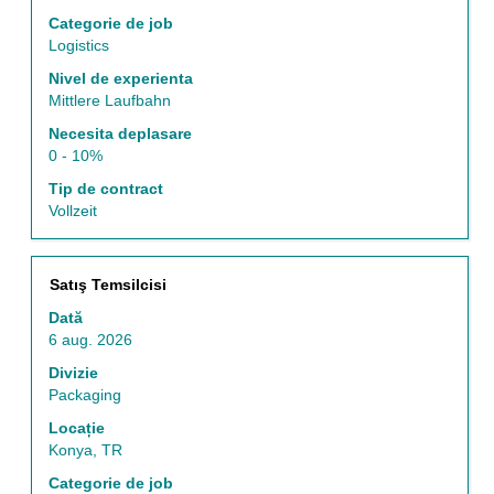
conținut
al
Categorie de job
informațiilor
Logistics
despre
Nivel de experienta
post.
Mittlere Laufbahn
Necesita deplasare
0 - 10%
Tip de contract
Vollzeit
Titlu
Selectați
Satış Temsilcisi
cu
Dată
tasta
6 aug. 2026
spațiu
pentru
Divizie
a
Packaging
vizualiza
Locație
întregul
Konya, TR
conținut
al
Categorie de job