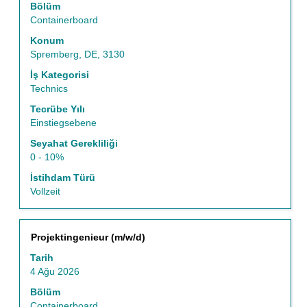
görüntülemek
Bölüm
için
Containerboard
boşluk
Konum
tuşu
Spremberg, DE, 3130
ile
seçin.
İş Kategorisi
Technics
Tecrübe Yılı
Einstiegsebene
Seyahat Gerekliliği
0 - 10%
İstihdam Türü
Vollzeit
Başlık
İş
Projektingenieur (m/w/d)
bilgilerinin
Tarih
tam
4 Ağu 2026
içeriğini
görüntülemek
Bölüm
için
Containerboard