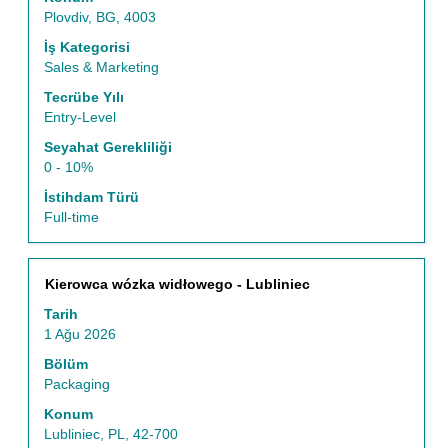
tuşu
Plovdiv, BG, 4003
ile
seçin.
İş Kategorisi
Sales & Marketing
Tecrübe Yılı
Entry-Level
Seyahat Gerekliliği
0 - 10%
İstihdam Türü
Full-time
Başlık
İş
Kierowca wózka widłowego - Lubliniec
bilgilerinin
Tarih
tam
1 Ağu 2026
içeriğini
görüntülemek
Bölüm
için
Packaging
boşluk
Konum
tuşu
Lubliniec, PL, 42-700
ile