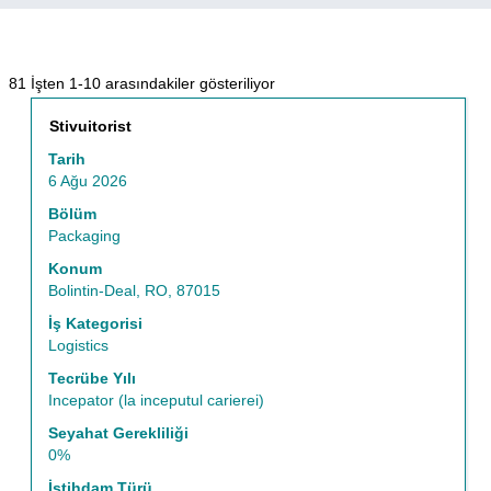
Arama
81 İşten 1-10 arasındakiler gösteriliyor
terimi
Başlık
İş
Stivuitorist
"".
bilgilerinin
81
Tarih
tam
İşten
6 Ağu 2026
içeriğini
1-
görüntülemek
Bölüm
10
için
Packaging
arasındakiler
boşluk
gösteriliyor
Konum
tuşu
İş
Bolintin-Deal, RO, 87015
ile
Listesine
seçin.
İş Kategorisi
gitmek
Logistics
için
Tab
Tecrübe Yılı
tuşunu
Incepator (la inceputul carierei)
kullanın.
Seyahat Gerekliliği
İşin
0%
tüm
ayrıntılarını
İstihdam Türü