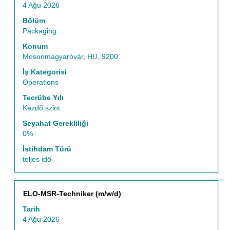
4 Ağu 2026
içeriğini
görüntülemek
Bölüm
için
Packaging
boşluk
Konum
tuşu
Mosonmagyaróvár, HU, 9200
ile
seçin.
İş Kategorisi
Operations
Tecrübe Yılı
Kezdő szint
Seyahat Gerekliliği
0%
İstihdam Türü
teljes idő
Başlık
İş
ELO-MSR-Techniker (m/w/d)
bilgilerinin
Tarih
tam
4 Ağu 2026
içeriğini