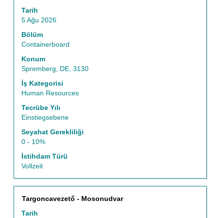
bilgilerinin
Tarih
tam
5 Ağu 2026
içeriğini
görüntülemek
Bölüm
için
Containerboard
boşluk
Konum
tuşu
Spremberg, DE, 3130
ile
seçin.
İş Kategorisi
Human Resources
Tecrübe Yılı
Einstiegsebene
Seyahat Gerekliliği
0 - 10%
İstihdam Türü
Vollzeit
Başlık
İş
Targoncavezető - Mosonudvar
bilgilerinin
Tarih
tam