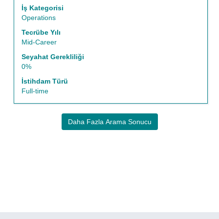
seçin.
İş Kategorisi
Operations
Tecrübe Yılı
Mid-Career
Seyahat Gerekliliği
0%
İstihdam Türü
Full-time
Daha Fazla Arama Sonucu