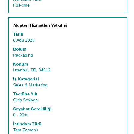
görüntülemek
Full-time
için
seçin.
Başlık
İş
Müşteri Hizmetleri Yetkilisi
bilgilerinin
Tarih
tam
6 Ağu 2026
içeriğini
görüntülemek
Bölüm
için
Packaging
boşluk
Konum
tuşu
Istanbul, TR, 34912
ile
seçin.
İş Kategorisi
Sales & Marketing
Tecrübe Yılı
Giriş Seviyesi
Seyahat Gerekliliği
0 - 20%
İstihdam Türü
Tam Zamanlı