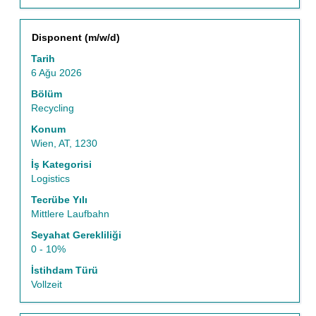
Başlık
İş
Disponent (m/w/d)
bilgilerinin
Tarih
tam
6 Ağu 2026
içeriğini
görüntülemek
Bölüm
için
Recycling
boşluk
Konum
tuşu
Wien, AT, 1230
ile
seçin.
İş Kategorisi
Logistics
Tecrübe Yılı
Mittlere Laufbahn
Seyahat Gerekliliği
0 - 10%
İstihdam Türü
Vollzeit