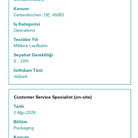
boşluk
Konum
tuşu
Gelsenkirchen, DE, 45881
ile
seçin.
İş Kategorisi
Operations
Tecrübe Yılı
Mittlere Laufbahn
Seyahat Gerekliliği
0 - 10%
İstihdam Türü
Vollzeit
Başlık
İş
Customer Service Specialist (on-site)
bilgilerinin
Tarih
tam
2 Ağu 2026
içeriğini
görüntülemek
Bölüm
için
Packaging
boşluk
Konum