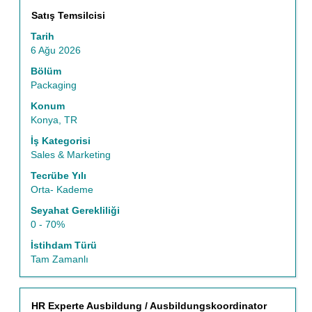
Başlık
İş
Satış Temsilcisi
bilgilerinin
Tarih
tam
6 Ağu 2026
içeriğini
görüntülemek
Bölüm
için
Packaging
boşluk
Konum
tuşu
Konya, TR
ile
seçin.
İş Kategorisi
Sales & Marketing
Tecrübe Yılı
Orta- Kademe
Seyahat Gerekliliği
0 - 70%
İstihdam Türü
Tam Zamanlı
Başlık
İş
HR Experte Ausbildung / Ausbildungskoordinator