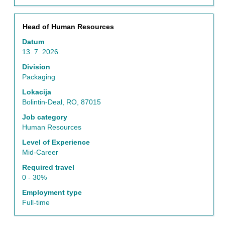
Naslov
Izaberite
Head of Human Resources
s
Datum
razmaknicom
13. 7. 2026.
da
biste
Division
prikazali
Packaging
celokupan
Lokacija
sadržaj
Bolintin-Deal, RO, 87015
informacija
o
Job category
poslu.
Human Resources
Level of Experience
Mid-Career
Required travel
0 - 30%
Employment type
Full-time