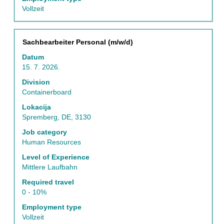
listi
Vollzeit
poslova.
Izaberite
prikaz
Naslov
Izaberite
Sachbearbeiter Personal (m/w/d)
svih
s
detalja
Datum
razmaknicom
posla.
15. 7. 2026.
da
biste
Division
prikazali
Containerboard
celokupan
Lokacija
sadržaj
Spremberg, DE, 3130
informacija
o
Job category
poslu.
Human Resources
Level of Experience
Mittlere Laufbahn
Required travel
0 - 10%
Employment type
Vollzeit