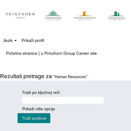
Jezik
Prikaži profil
(trenutna
Početna stranica
|
u Prinzhorn Group Career site
stranica)
Rezultati pretrage za
"Human Resources".
Traži po ključnoj reči
Pokaži više opcija