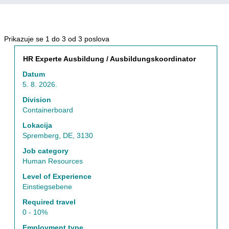
Rezultati
Prikazuje se 1 do 3 od 3 poslova
pretrage
Naslov
Izaberite
HR Experte Ausbildung / Ausbildungskoordinator
za
s
"Human
Datum
razmaknicom
Resources".
5. 8. 2026.
da
Prikazuje
biste
Division
se
prikazali
Containerboard
1
celokupan
do
Lokacija
sadržaj
3
Spremberg, DE, 3130
informacija
od
o
Job category
3
poslu.
Human Resources
poslova
Korisite
Level of Experience
taster
Einstiegsebene
Tab
Required travel
za
0 - 10%
kretanje
po
Employment type