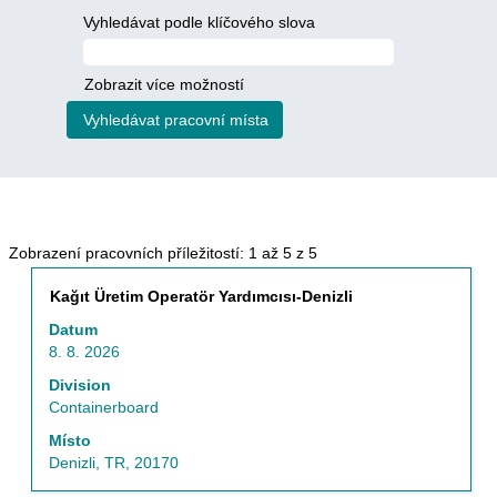
Vyhledávat podle klíčového slova
Zobrazit více možností
Výsledky
Zobrazení pracovních příležitostí: 1 až 5 z 5
hledání
Titul
Vyberte
Kağıt Üretim Operatör Yardımcısı-Denizli
pro
mezerníkem
"Tehnics".
Datum
zobrazení
Zobrazení
8. 8. 2026
veškerých
pracovních
informací
Division
příležitostí:
o
Containerboard
1
profesi.
až
Místo
5
Denizli, TR, 20170
z
5