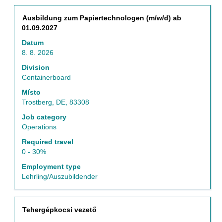
Použijte
Titul
Vyberte
Ausbildung zum Papiertechnologen (m/w/d) ab
klávesu
mezerníkem
01.09.2027
Tab
zobrazení
k
Datum
veškerých
navigaci
8. 8. 2026
informací
v
o
Division
seznamu
profesi.
Containerboard
nabídky
práce.
Místo
Vyberte
Trostberg, DE, 83308
zobrazení
Job category
kompletních
Operations
detailů
pozice.
Required travel
0 - 30%
Employment type
Lehrling/Auszubildender
Titul
Vyberte
Tehergépkocsi vezető
mezerníkem