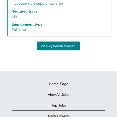
Incepator (la inceputul carierei)
Required travel
0%
Employment type
Full-time
Více výsledků hledání
Home Page
View All Jobs
Top Jobs
Data Privacy