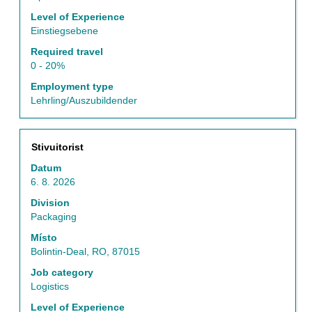
Level of Experience
Einstiegsebene
Required travel
0 - 20%
Employment type
Lehrling/Auszubildender
Titul
Vyberte
Stivuitorist
mezerníkem
Datum
zobrazení
6. 8. 2026
veškerých
informací
Division
o
Packaging
profesi.
Místo
Bolintin-Deal, RO, 87015
Job category
Logistics
Level of Experience