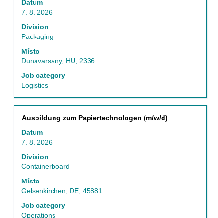
Datum
zobrazení
7. 8. 2026
veškerých
informací
Division
o
Packaging
profesi.
Místo
Dunavarsany, HU, 2336
Job category
Logistics
Titul
Vyberte
Ausbildung zum Papiertechnologen (m/w/d)
mezerníkem
Datum
zobrazení
7. 8. 2026
veškerých
informací
Division
o
Containerboard
profesi.
Místo
Gelsenkirchen, DE, 45881
Job category
Operations