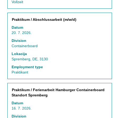
Vollzeit
Naslov
Izaberite
Praktikum / Abschlussarbeit (m/w/d)
s
Datum
razmaknicom
20. 7. 2026.
da
biste
Division
prikazali
Containerboard
celokupan
Lokacija
sadržaj
Spremberg, DE, 3130
informacija
o
Employment type
poslu.
Praktikant
Naslov
Izaberite
Praktikum / Ferienarbeit Hamburger Containerboard
s
Standort Spremberg
razmaknicom
Datum
da
16. 7. 2026.
biste
prikazali
Division