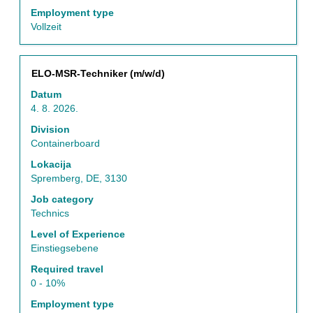
Korisite
Employment type
taster
Vollzeit
Tab
za
kretanje
Naslov
Izaberite
ELO-MSR-Techniker (m/w/d)
po
s
listi
Datum
razmaknicom
poslova.
4. 8. 2026.
da
Izaberite
biste
Division
prikaz
prikazali
Containerboard
svih
celokupan
detalja
Lokacija
sadržaj
posla.
Spremberg, DE, 3130
informacija
o
Job category
poslu.
Technics
Level of Experience
Einstiegsebene
Required travel
0 - 10%
Employment type