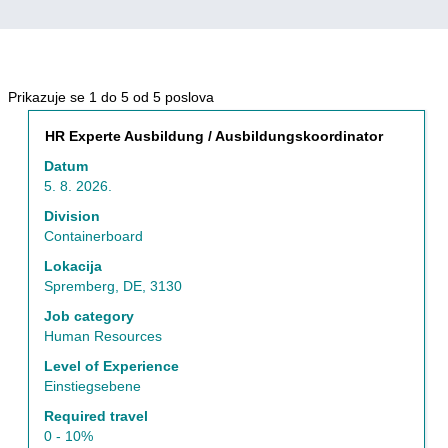
Rezultati
Prikazuje se 1 do 5 od 5 poslova
pretrage
Naslov
Izaberite
HR Experte Ausbildung / Ausbildungskoordinator
za
s
"Nemačka
Datum
razmaknicom
I
5. 8. 2026.
da
Containerboard
biste
Division
I
prikazali
Containerboard
Spremberg,
celokupan
DE,
Lokacija
sadržaj
3130".
Spremberg, DE, 3130
informacija
Prikazuje
o
Job category
se
poslu.
Human Resources
1
do
Level of Experience
5
Einstiegsebene
od
Required travel
5
0 - 10%
poslova