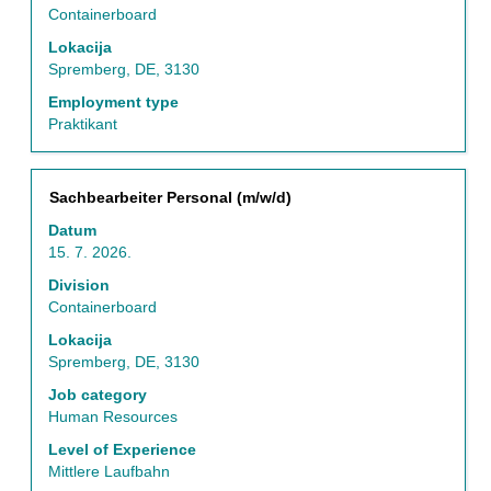
celokupan
Containerboard
sadržaj
Lokacija
informacija
Spremberg, DE, 3130
o
poslu.
Employment type
Praktikant
Naslov
Izaberite
Sachbearbeiter Personal (m/w/d)
s
Datum
razmaknicom
15. 7. 2026.
da
biste
Division
prikazali
Containerboard
celokupan
Lokacija
sadržaj
Spremberg, DE, 3130
informacija
o
Job category
poslu.
Human Resources
Level of Experience
Mittlere Laufbahn