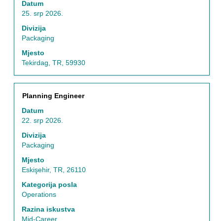
Datum
kako
25. srp 2026.
biste
prikazali
Divizija
čitav
Packaging
sadržaj
Mjesto
informacija
Tekirdag, TR, 59930
o
poslu.
Naziv
Odaberite
Planning Engineer
posla
razmaknicom
Datum
kako
22. srp 2026.
biste
prikazali
Divizija
čitav
Packaging
sadržaj
Mjesto
informacija
Eskişehir, TR, 26110
o
poslu.
Kategorija posla
Operations
Razina iskustva
Mid-Career