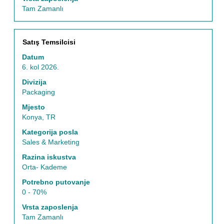
s
Tam Zamanlı
pomoću
tipke
Tab.
Naziv
Odaberite
Satış Temsilcisi
Za
posla
razmaknicom
prikaz
Datum
kako
svih
6. kol 2026.
biste
pojedinosti
prikazali
Divizija
o
čitav
Packaging
poslu
sadržaj
odaberite
Mjesto
informacija
ga.
Konya, TR
o
poslu.
Kategorija posla
Sales & Marketing
Razina iskustva
Orta- Kademe
Potrebno putovanje
0 - 70%
Vrsta zaposlenja
Tam Zamanlı