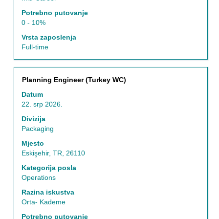
Potrebno putovanje
0 - 10%
Vrsta zaposlenja
Full-time
Naziv
Odaberite
Planning Engineer (Turkey WC)
posla
razmaknicom
Datum
kako
22. srp 2026.
biste
prikazali
Divizija
čitav
Packaging
sadržaj
Mjesto
informacija
Eskişehir, TR, 26110
o
poslu.
Kategorija posla
Operations
Razina iskustva
Orta- Kademe
Potrebno putovanje