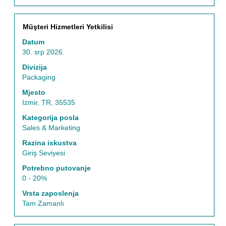
Naziv
Odaberite
Müşteri Hizmetleri Yetkilisi
posla
razmaknicom
Datum
kako
30. srp 2026.
biste
prikazali
Divizija
čitav
Packaging
sadržaj
Mjesto
informacija
Izmir, TR, 35535
o
poslu.
Kategorija posla
Sales & Marketing
Razina iskustva
Giriş Seviyesi
Potrebno putovanje
0 - 20%
Vrsta zaposlenja
Tam Zamanlı