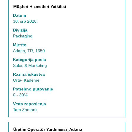
Naziv
Odaberite
Müşteri Hizmetleri Yetkilisi
posla
razmaknicom
Datum
kako
30. srp 2026.
biste
prikazali
Divizija
čitav
Packaging
sadržaj
Mjesto
informacija
Adana, TR, 1350
o
poslu.
Kategorija posla
Sales & Marketing
Razina iskustva
Orta- Kademe
Potrebno putovanje
0 - 30%
Vrsta zaposlenja
Tam Zamanlı
Naziv
Odaberite
Üretim Operatör Yardımcısı_Adana