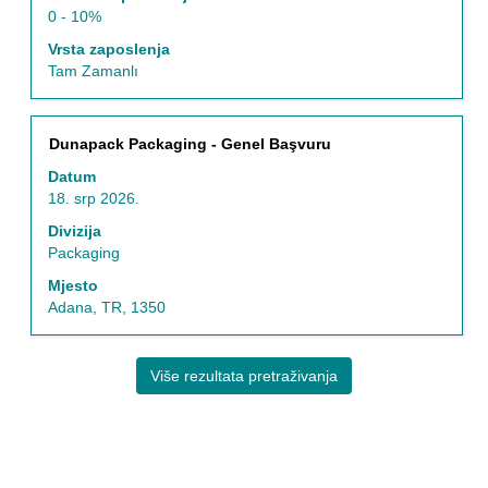
0 - 10%
Vrsta zaposlenja
Tam Zamanlı
Naziv
Odaberite
Dunapack Packaging - Genel Başvuru
posla
razmaknicom
Datum
kako
18. srp 2026.
biste
prikazali
Divizija
čitav
Packaging
sadržaj
Mjesto
informacija
Adana, TR, 1350
o
poslu.
Više rezultata pretraživanja