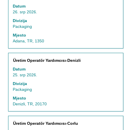
posla
razmaknicom
Datum
kako
26. srp 2026.
biste
prikazali
Divizija
čitav
Packaging
sadržaj
Mjesto
informacija
Adana, TR, 1350
o
poslu.
Naziv
Odaberite
Üretim Operatör Yardımcısı-Denizli
posla
razmaknicom
Datum
kako
25. srp 2026.
biste
prikazali
Divizija
čitav
Packaging
sadržaj
Mjesto
informacija
Denizli, TR, 20170
o
poslu.
Naziv
Odaberite
Üretim Operatör Yardımcısı-Corlu
posla
razmaknicom