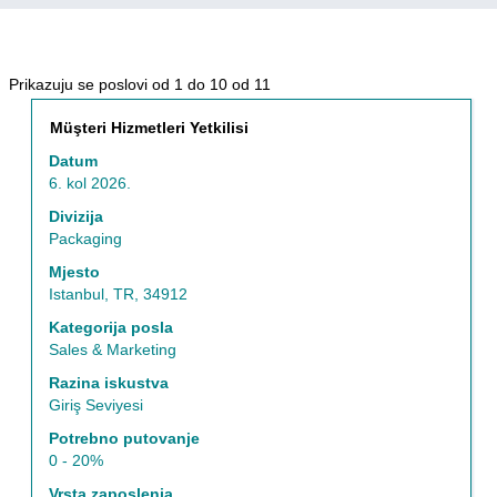
Rezultati
Prikazuju se poslovi od 1 do 10 od 11
traženja
Naziv
Odaberite
Müşteri Hizmetleri Yetkilisi
za
posla
razmaknicom
"Turska
Datum
kako
I
6. kol 2026.
biste
Packaging".
prikazali
Divizija
Prikazuju
čitav
Packaging
se
sadržaj
poslovi
Mjesto
informacija
od
Istanbul, TR, 34912
o
1
poslu.
Kategorija posla
do
Sales & Marketing
10
od
Razina iskustva
11
Giriş Seviyesi
Popisom
Potrebno putovanje
poslova
0 - 20%
krećite
se
Vrsta zaposlenja