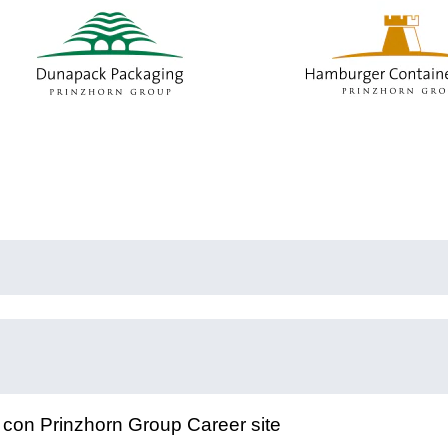
pagina
rrente)
rte con Prinzhorn Group Career site