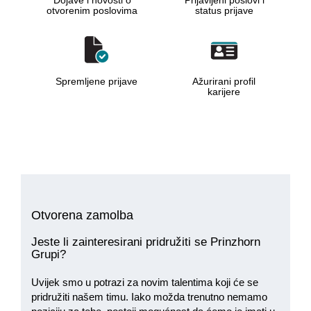
Dojave i novosti o
Prijavljeni poslovi i
otvorenim poslovima
status prijave
Spremljene prijave
Ažurirani profil
karijere
Otvorena zamolba
Jeste li zainteresirani pridružiti se Prinzhorn
Grupi?
Uvijek smo u potrazi za novim talentima koji će se
pridružiti našem timu. Iako možda trenutno nemamo