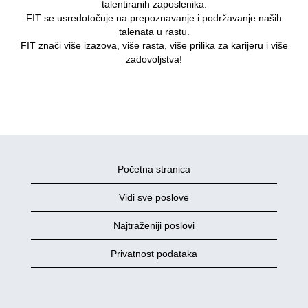
talentiranih zaposlenika.
FIT se usredotočuje na prepoznavanje i podržavanje naših
talenata u rastu.
FIT znači više izazova, više rasta, više prilika za karijeru i više
zadovoljstva!
Početna stranica
Vidi sve poslove
Najtraženiji poslovi
Privatnost podataka