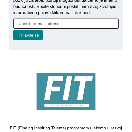
poziciju za tebe, postoji mogućnost da ćemo je imati u
budućnosti. Budite slobodni poslati nam svoj životopis i
informativnu prijavu klikom na link ispod.
FIT (Finding Inspiring Talents) programom ulažemo u razvoj