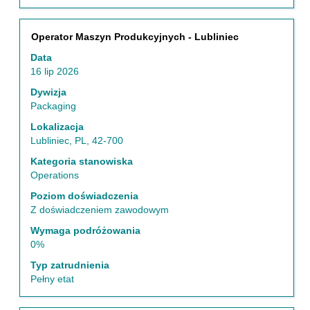
Tytuł
Zaznacz
Operator Maszyn Produkcyjnych - Lubliniec
za
Data
pomocą
16 lip 2026
spacji,
aby
Dywizja
wyświetlić
Packaging
pełną
Lokalizacja
treść
Lubliniec, PL, 42-700
danych
oferty
Kategoria stanowiska
pracy.
Operations
Poziom doświadczenia
Z doświadczeniem zawodowym
Wymaga podróżowania
0%
Typ zatrudnienia
Pełny etat