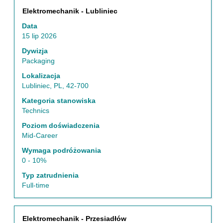
Tytuł
Zaznacz
Elektromechanik - Lubliniec
za
Data
pomocą
15 lip 2026
spacji,
aby
Dywizja
wyświetlić
Packaging
pełną
Lokalizacja
treść
Lubliniec, PL, 42-700
danych
oferty
Kategoria stanowiska
pracy.
Technics
Poziom doświadczenia
Mid-Career
Wymaga podróżowania
0 - 10%
Typ zatrudnienia
Full-time
Tytuł
Zaznacz
Elektromechanik - Przesiadłów