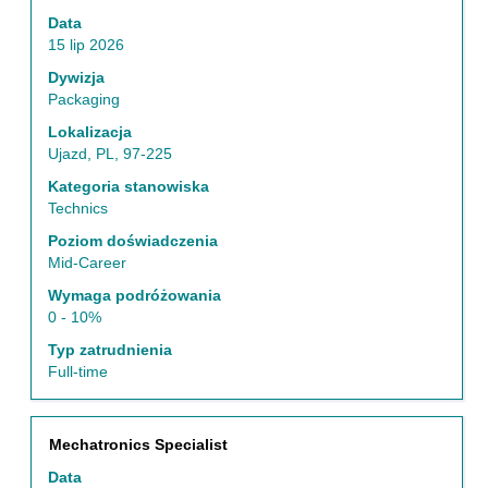
za
Data
pomocą
15 lip 2026
spacji,
aby
Dywizja
wyświetlić
Packaging
pełną
Lokalizacja
treść
Ujazd, PL, 97-225
danych
oferty
Kategoria stanowiska
pracy.
Technics
Poziom doświadczenia
Mid-Career
Wymaga podróżowania
0 - 10%
Typ zatrudnienia
Full-time
Tytuł
Zaznacz
Mechatronics Specialist
za
Data
pomocą