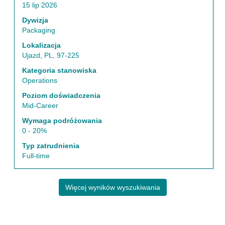
15 lip 2026
spacji,
aby
Dywizja
wyświetlić
Packaging
pełną
Lokalizacja
treść
Ujazd, PL, 97-225
danych
oferty
Kategoria stanowiska
pracy.
Operations
Poziom doświadczenia
Mid-Career
Wymaga podróżowania
0 - 20%
Typ zatrudnienia
Full-time
Więcej wyników wyszukiwania