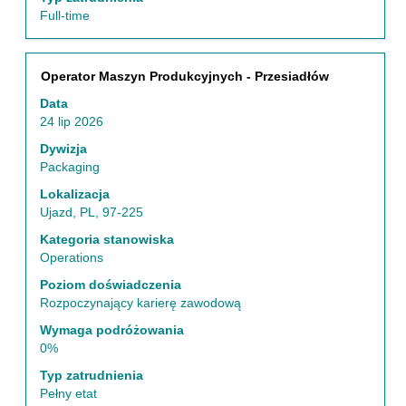
nawigować
Full-time
po
liście
ofert
Tytuł
Zaznacz
Operator Maszyn Produkcyjnych - Przesiadłów
pracy.
za
Wybierz,
Data
pomocą
aby
24 lip 2026
spacji,
wyświetlić
aby
Dywizja
pełne
wyświetlić
Packaging
szczegóły
pełną
oferty
Lokalizacja
treść
pracy.
Ujazd, PL, 97-225
danych
oferty
Kategoria stanowiska
pracy.
Operations
Poziom doświadczenia
Rozpoczynający karierę zawodową
Wymaga podróżowania
0%
Typ zatrudnienia
Pełny etat